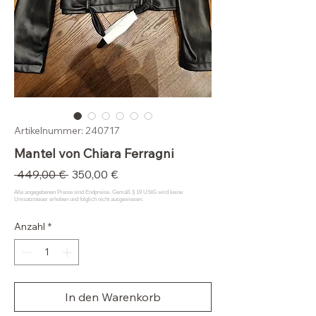
Artikelnummer: 240717
Mantel von Chiara Ferragni
Standardpreis
Sale-
 449,00 € 
350,00 €
Preis
Anzahl
*
In den Warenkorb