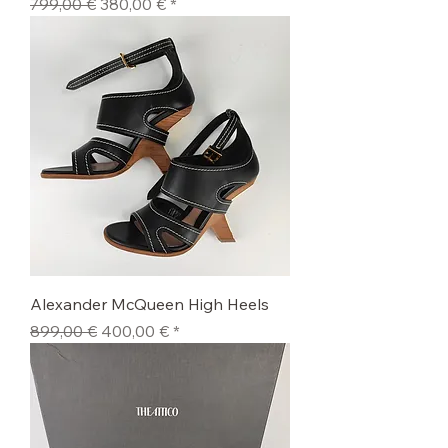
Standardpreis
Sale-Preis
799,00 €
380,00 €
Alexander McQueen High Heels
Standardpreis
Sale-Preis
899,00 €
400,00 €