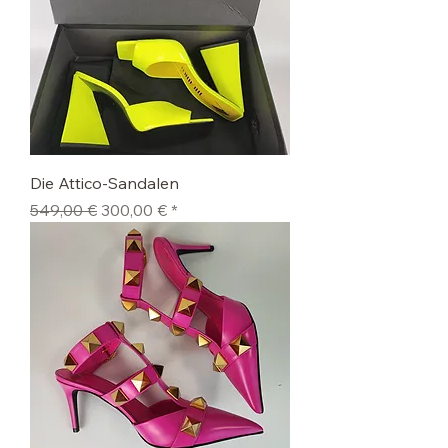
Die Attico-Sandalen
Standardpreis
Sale-Preis
549,00 €
300,00 €