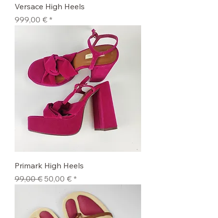
Versace High Heels
Preis
999,00 €
Primark High Heels
Standardpreis
Sale-Preis
99,00 €
50,00 €