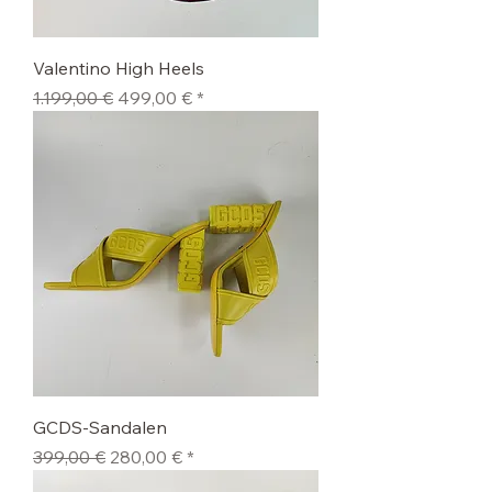
Valentino High Heels
Standardpreis
Sale-Preis
1.199,00 €
499,00 €
GCDS-Sandalen
Standardpreis
Sale-Preis
399,00 €
280,00 €