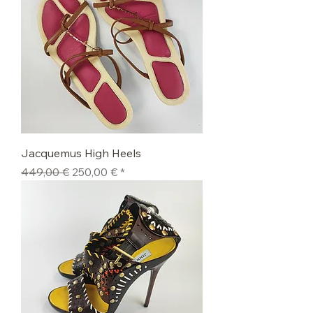
Jacquemus High Heels
Standardpreis
Sale-Preis
449,00 €
250,00 €