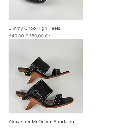
Jimmy Choo High Heels
Standardpreis
Sale-Preis
649,00 €
350,00 €
Alexander McQueen Sandalen