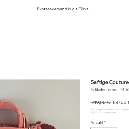
Expressversand in die Türkei
Edler SCHRANK
Saftige Coutur
Artikelnummer: 240
Standar
 219,00 € 
150,00 
Anzahl
*