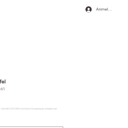
Anmelden
fel
661