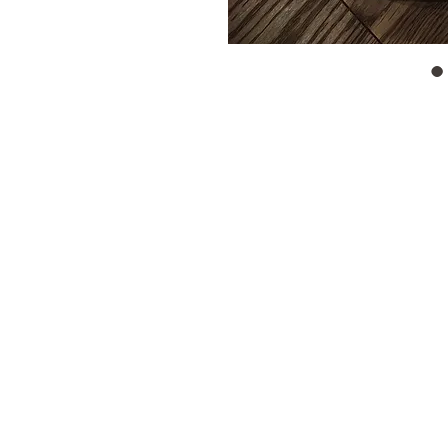
Stilvoller
Kleiderschran
k
OUR STORE
Schuh
Kleidung