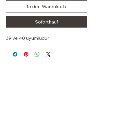
In den Warenkorb
Sofortkauf
39 ve 40 uyumludur.
Stilvoller
Kleiderschrank
OUR STORE
Shop
Sale
Customer Care
Stockists