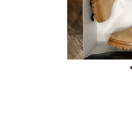
Stilvoller
Kleiderschran