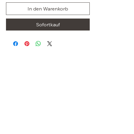
In den Warenkorb
Sofortkauf
Stilvoller
Kleiderschrank
OUR STORE
Shop
Sale
Customer Care
Stockists