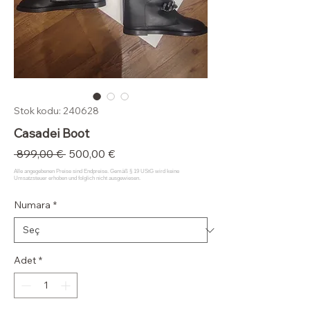
Stok kodu: 240628
Casadei Boot
Normal
İndirimli
 899,00 € 
500,00 €
Fiyat
Fiyat
Numara
*
Adet
*