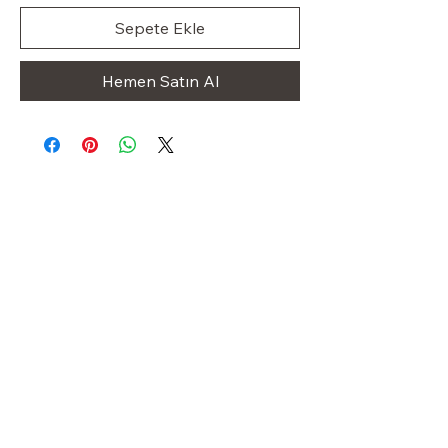
Sepete Ekle
Hemen Satın Al
Klas Dolap
OUR STORE
Shop
Sale
Customer Care
Stockists
Iletişim
+49 1523 8413227