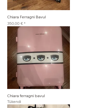
Chiara Ferragni Bavul
Fiyat
350,00 €
Chiara ferragni bavul
Tükendi