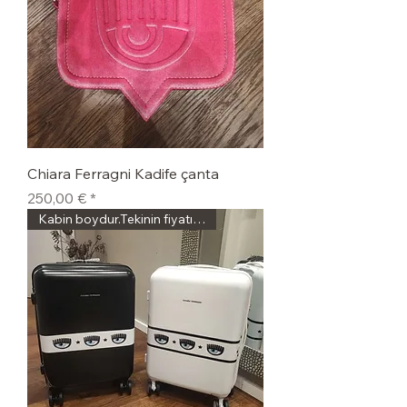
Chiara Ferragni Kadife çanta
Fiyat
250,00 €
Kabin boydur.Tekinin fiyatıdır