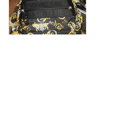
Versace Rucksack
Tükendi
Daha Fazla Yükle
Klas Dolap