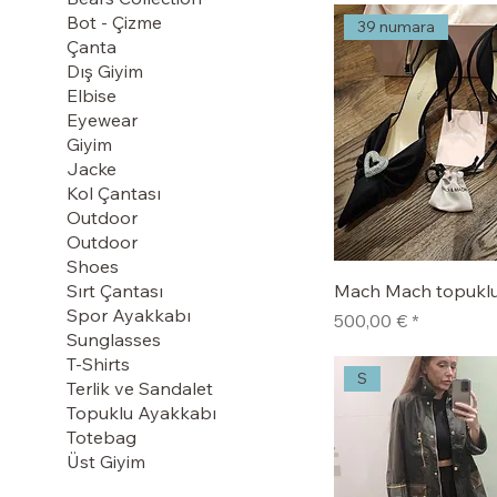
Bot - Çizme
39 numara
Çanta
Dış Giyim
Elbise
Eyewear
Giyim
Jacke
Kol Çantası
Outdoor
Outdoor
Shoes
Mach Mach topuklu
Sırt Çantası
Spor Ayakkabı
Fiyat
500,00 €
Sunglasses
T-Shirts
S
Terlik ve Sandalet
Topuklu Ayakkabı
Totebag
Üst Giyim