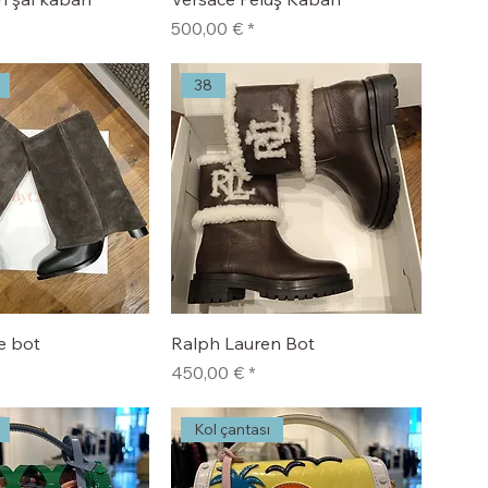
Fiyat
500,00 €
38
e bot
Ralph Lauren Bot
Fiyat
450,00 €
Kol çantası