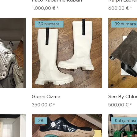
Fiyat
Fiyat
1.000,00 €
600,00 €
39 numara
39 numara
Ganni Cizme
See By Chlo
Fiyat
Fiyat
350,00 €
500,00 €
38
Kol çantası