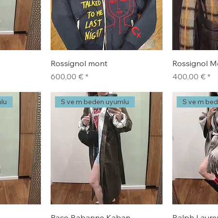
Rossignol mont
Rossignol M
Fiyat
Fiyat
600,00 €
400,00 €
lu
S ve m beden uyumlu
S ve m be
Paco Rabanne Kaban
Ralph Laure