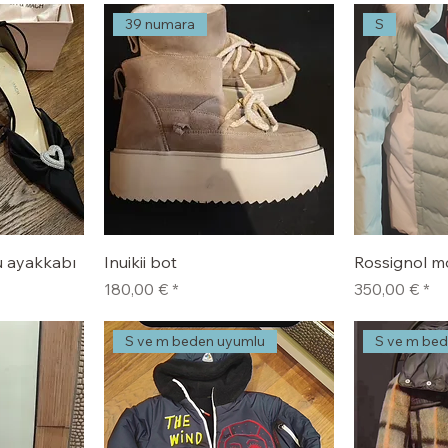
39 numara
S
 ayakkabı
Inuikii bot
Rossignol m
Fiyat
Fiyat
180,00 €
350,00 €
S ve m beden uyumlu
S ve m be