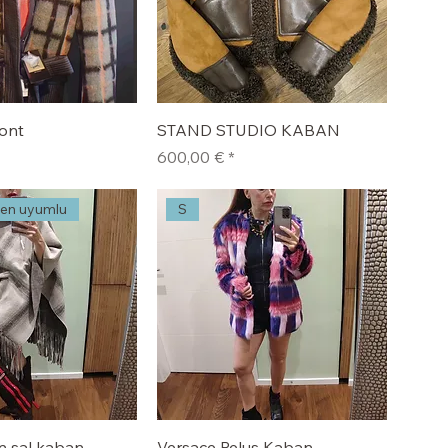
ont
STAND STUDIO KABAN
Fiyat
600,00 €
den uyumlu
S
n şal kaban
Versace Peluş Kaban