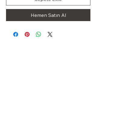
Hemen Satın Al
Klas Dolap
OUR STORE
Shop
Sale
Customer Care
Stockists
Iletişim
+49 1523 8413227
klasdolap@gmail.com