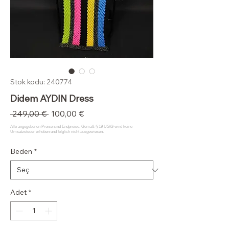
Stok kodu: 240774
Didem AYDIN Dress
Normal
İndirimli
 249,00 € 
100,00 €
Fiyat
Fiyat
Beden
*
Adet
*