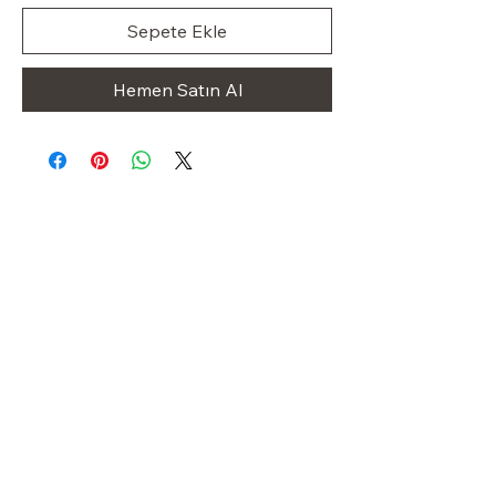
Sepete Ekle
Hemen Satın Al
Klas Dolap
OUR STORE
Shop
Sale
Customer Care
Stockists
Iletişim
+49 1523 8413227