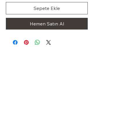
Sepete Ekle
Hemen Satın Al
Klas Dolap
OUR STORE
Shop
Sale
Customer Care
Stockists
Iletişim
+49 1523 8413227