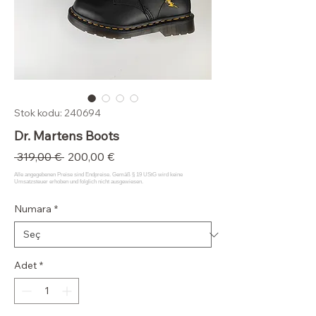
Stok kodu: 240694
Dr. Martens Boots
Normal
İndirimli
 319,00 € 
200,00 €
Fiyat
Fiyat
Numara
*
Adet
*