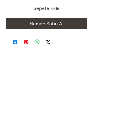
Sepete Ekle
Hemen Satın Al
Klas Dolap
OUR STORE
Shop
Sale
Customer Care
Stockists
Iletişim
+49 1523 8413227