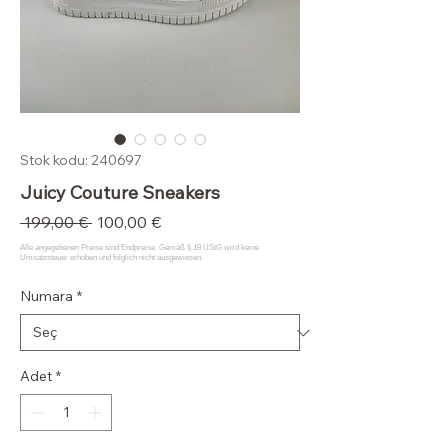
Stok kodu: 240697
Juicy Couture Sneakers
Normal
İndirimli
 199,00 € 
100,00 €
Fiyat
Fiyat
Numara
*
Adet
*