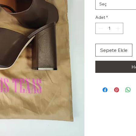
Seç
Adet
*
Sepete Ekle
H