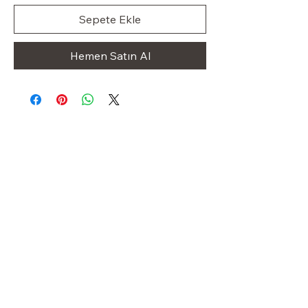
Sepete Ekle
Hemen Satın Al
Klas Dolap
OUR STORE
Shop
Sale
Customer Care
Stockists
Iletişim
+49 1523 8413227