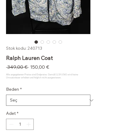
Stok kodu: 240713
Ralph Lauren Coat
Normal
İndirimli
 349,00 € 
150,00 €
Fiyat
Fiyat
Beden
*
Adet
*