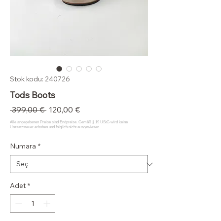
Stok kodu: 240726
Tods Boots
Normal
İndirimli
 399,00 € 
120,00 €
Fiyat
Fiyat
Numara
*
Adet
*