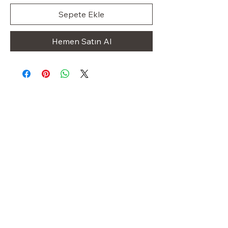
Sepete Ekle
Hemen Satın Al
Klas Dolap
OUR STORE
Shop
Sale
Customer Care
Stockists
Iletişim
+49 1523 8413227