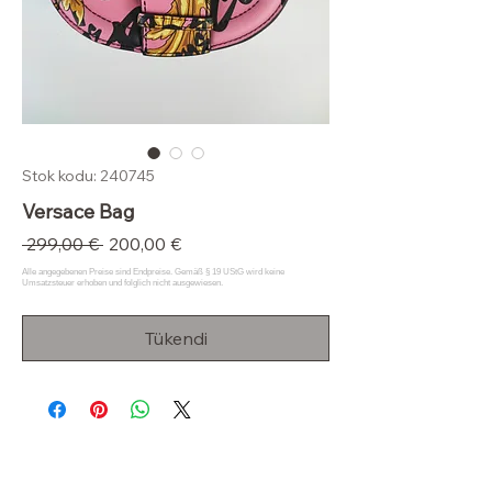
Stok kodu: 240745
Versace Bag
Normal
İndirimli
 299,00 € 
200,00 €
Fiyat
Fiyat
Tükendi
Klas Dolap