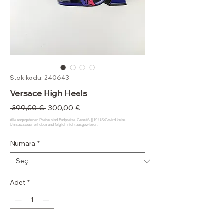
Stok kodu: 240643
Versace High Heels
Normal
İndirimli
 399,00 € 
300,00 €
Fiyat
Fiyat
Numara
*
Adet
*