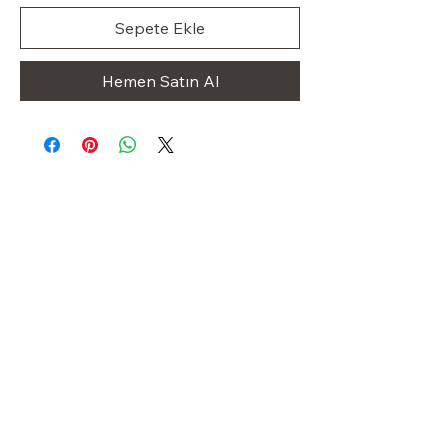
Sepete Ekle
Hemen Satın Al
Klas Dolap
OUR STORE
Shop
Sale
Customer Care
Stockists
Iletişim
+49 1523 8413227