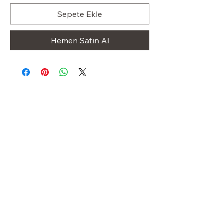
Sepete Ekle
Hemen Satın Al
Klas Dolap
OUR STORE
Shop
Sale
Customer Care
Stockists
Iletişim
+49 1523 8413227