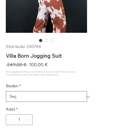
Stok kodu: 240766
Villa Born Jogging Suit
Normal
İndirimli
 249,00 € 
100,00 €
Fiyat
Fiyat
Beden
*
Adet
*